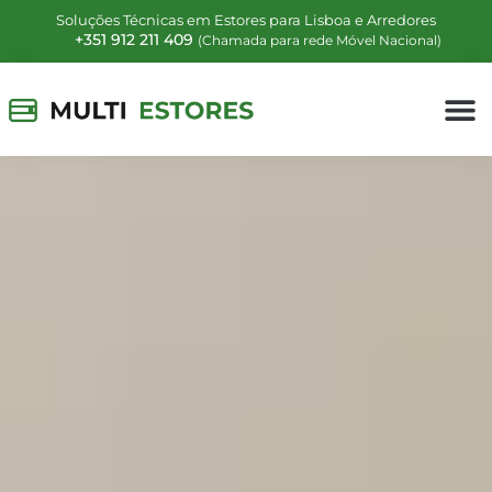
Soluções Técnicas em Estores para Lisboa e Arredores
+351 912 211 409
(Chamada para rede Móvel Nacional)