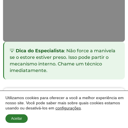
Fabricação Nova
Térmicos, PVC ou Segurança.
💡
Dica do Especialista
: Não force a manivela
se o estore estiver preso. Isso pode partir o
mecanismo interno. Chame um técnico
imediatamente.
Precisa de Ajuda Agora?
Utilizamos cookies para oferecer a você a melhor experiência em
Técnico disponível na zona de Lisboa.
nosso site. Você pode saber mais sobre quais cookies estamos
usando ou desativá-los em
configurações
.
+351 912 211 409
Aceitar
(Aviso: Chamada para rede móvel nacional)
CHAMAR NO WHATSAPP