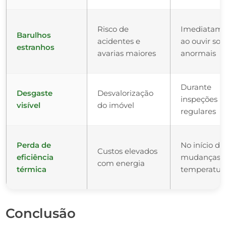
Risco de
Imediatam
Barulhos
acidentes e
ao ouvir son
estranhos
avarias maiores
anormais
Durante
Desgaste
Desvalorização
inspeções
visível
do imóvel
regulares
Perda de
No início da
Custos elevados
eficiência
mudanças 
com energia
térmica
temperatur
Conclusão