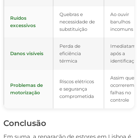
Quebras e
Ao ouvir
Ruídos
necessidade de
barulhos
excessivos
substituição
incomuns
Perda de
Imediatam
Danos visíveis
eficiência
após a
térmica
identificaçã
Assim que
Riscos elétricos
Problemas de
ocorrerem
e segurança
motorização
falhas no
comprometida
controle
Conclusão
Em suma, a reparação de estores em Lisboa é