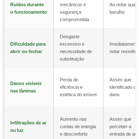
Ruídos durante
mecânicos e
Ao notar qualq
o funcionamento
segurança
barulho
comprometida
Desgaste
Dificuldade para
excessivo e
Imediatament
abrir ou fechar
necessidade de
notar resistên
substituição
Perda de
Assim que
Danos visíveis
eficiência e
identificado o
nas lâminas
estética do imóvel
dano
Aumento nas
Assim que
Infiltrações de ar
contas de energia
perceber a
ou luz
e desconforto
entrada de ar/