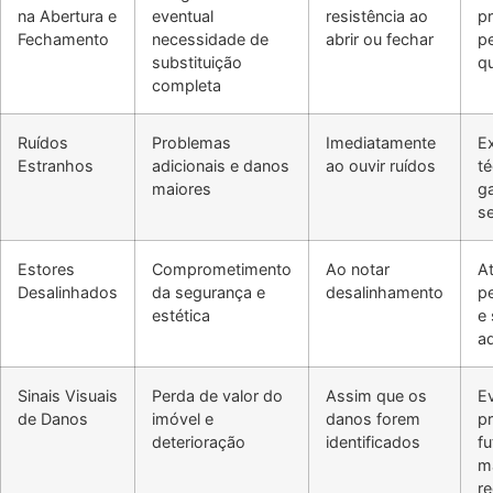
na Abertura e
eventual
resistência ao
pr
Fechamento
necessidade de
abrir ou fechar
p
substituição
q
completa
Ruídos
Problemas
Imediatamente
Ex
Estranhos
adicionais e danos
ao ouvir ruídos
té
maiores
ga
se
Estores
Comprometimento
Ao notar
A
Desalinhados
da segurança e
desalinhamento
p
estética
e
a
Sinais Visuais
Perda de valor do
Assim que os
Ev
de Danos
imóvel e
danos forem
p
deterioração
identificados
f
m
re