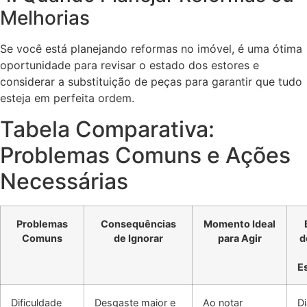
Melhorias
Se você está planejando reformas no imóvel, é uma ótima
oportunidade para revisar o estado dos estores e
considerar a substituição de peças para garantir que tudo
esteja em perfeita ordem.
Tabela Comparativa:
Problemas Comuns e Ações
Necessárias
Problemas
Consequências
Momento Ideal
Comuns
de Ignorar
para Agir
d
E
Dificuldade
Desgaste maior e
Ao notar
D