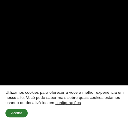
Utilizamos cookies para oferecer a você a melhor experiência em
nosso site. Você pode saber mais sobre quais cookies estamos
usando ou desativá-los em
configurações
.
Aceitar