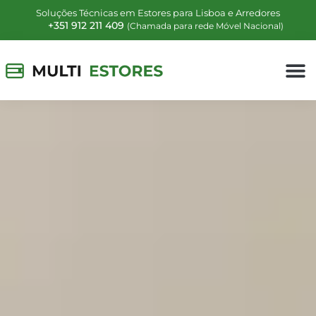
Soluções Técnicas em Estores para Lisboa e Arredores
+351 912 211 409
(Chamada para rede Móvel Nacional)