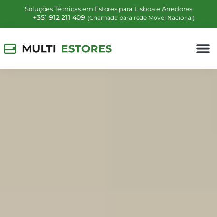
Soluções Técnicas em Estores para Lisboa e Arredores
+351 912 211 409
(Chamada para rede Móvel Nacional)