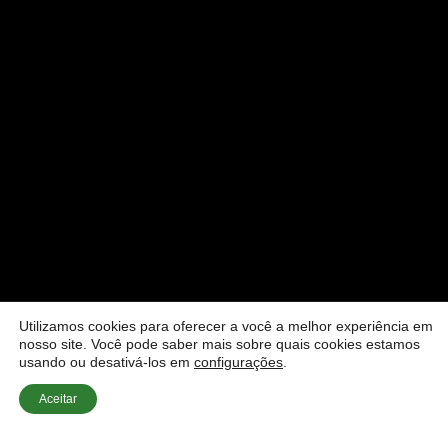
Utilizamos cookies para oferecer a você a melhor experiência em
nosso site. Você pode saber mais sobre quais cookies estamos
usando ou desativá-los em
configurações
.
Aceitar