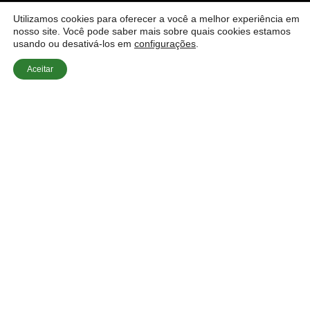
Utilizamos cookies para oferecer a você a melhor experiência em
nosso site. Você pode saber mais sobre quais cookies estamos
usando ou desativá-los em
configurações
.
Aceitar
Início
»
Dúvidas Sobre Estores
»
Automatização de Estores
com Wi-Fi: A Norma para 2026
A Automatização de Estores com Wi-Fi: A Norma para