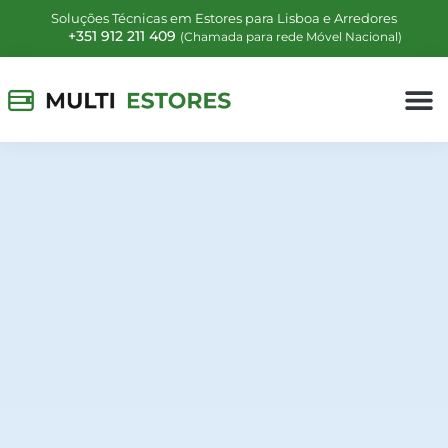
Soluções Técnicas em Estores para Lisboa e Arredores
+351 912 211 409
(Chamada para rede Móvel Nacional)