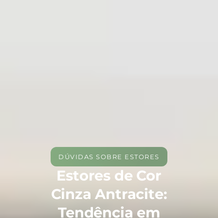
DÚVIDAS SOBRE ESTORES
Estores de Cor
Cinza Antracite:
Tendência em