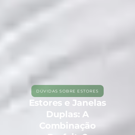
DÚVIDAS SOBRE ESTORES
Estores e Janelas
Duplas: A
Combinação