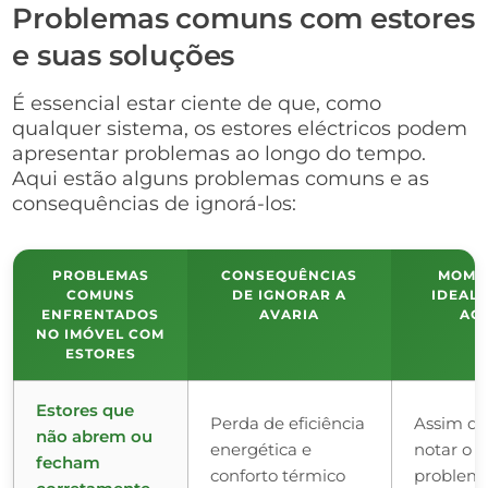
Problemas comuns com estores
e suas soluções
É essencial estar ciente de que, como
qualquer sistema, os estores eléctricos podem
apresentar problemas ao longo do tempo.
Aqui estão alguns problemas comuns e as
consequências de ignorá-los:
PROBLEMAS
CONSEQUÊNCIAS
MOME
COMUNS
DE IGNORAR A
IDEAL 
ENFRENTADOS
AVARIA
AGI
NO IMÓVEL COM
ESTORES
Estores que
Perda de eficiência
Assim q
não abrem ou
energética e
notar o
fecham
conforto térmico
problem