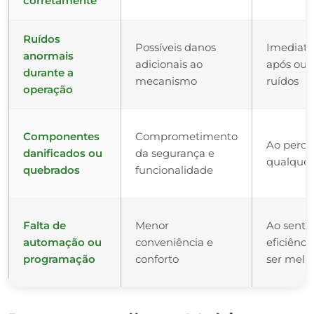
corretamente
Ruídos
Possíveis danos
Imediat
anormais
adicionais ao
após ouvi
durante a
mecanismo
ruídos
operação
Componentes
Comprometimento
Ao perce
danificados ou
da segurança e
qualquer
quebrados
funcionalidade
Falta de
Menor
Ao sentir
automação ou
conveniência e
eficiênci
programação
conforto
ser melh