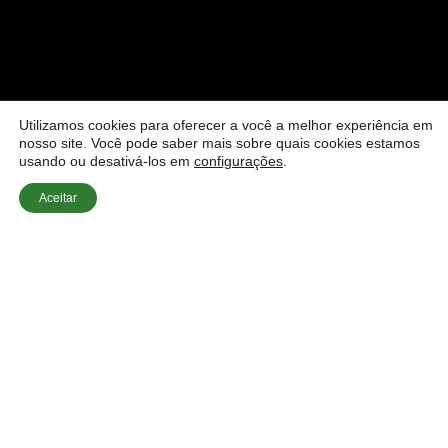
Utilizamos cookies para oferecer a você a melhor experiência em
nosso site. Você pode saber mais sobre quais cookies estamos
usando ou desativá-los em
configurações
.
Aceitar
Início
»
Dúvidas Sobre Estores
»
Estores Monobloco para