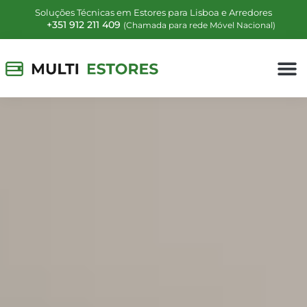
Soluções Técnicas em Estores para Lisboa e Arredores
+351 912 211 409
(Chamada para rede Móvel Nacional)