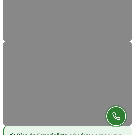
Automatização
Converta estores manuais em elétricos.
Fabricação Nova
Térmicos, PVC ou Segurança.