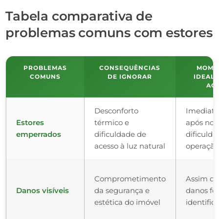
Tabela comparativa de
problemas comuns com estores
PROBLEMAS
CONSEQUÊNCIAS
MOME
COMUNS
DE IGNORAR
IDEAL 
AGI
Desconforto
Imediat
Estores
térmico e
após not
emperrados
dificuldade de
dificuld
acesso à luz natural
operaçã
Comprometimento
Assim qu
Danos visíveis
da segurança e
danos f
estética do imóvel
identific