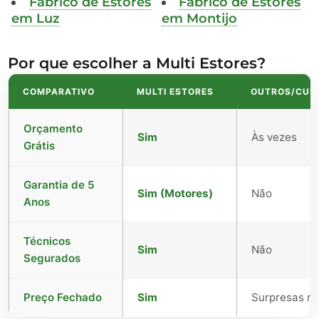
Fabrico de Estores
Fabrico de Estores
em Luz
em Montijo
Por que escolher a Multi Estores?
COMPARATIVO
MULTI ESTORES
OUTROS/CUR
Orçamento
Sim
Às vezes
Grátis
Garantia de 5
Sim (Motores)
Não
Anos
Técnicos
Sim
Não
Segurados
Preço Fechado
Sim
Surpresas no 