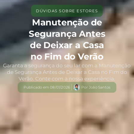
DÚVIDAS SOBRE ESTORES
Manutenção de
Segurança Antes
de Deixar a Casa
no Fim do Verão
Garanta a segurança do seu lar com a Manutenção
de Segurança Antes de Deixar a Casa no Fim do
Verão. Conte com a nossa experiência.
Publicado em
08/01/2026
Por
João Santos