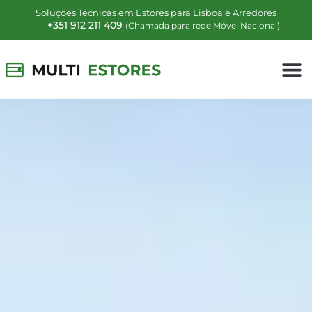
Soluções Técnicas em Estores para Lisboa e Arredores
+351 912 211 409
(Chamada para rede Móvel Nacional)