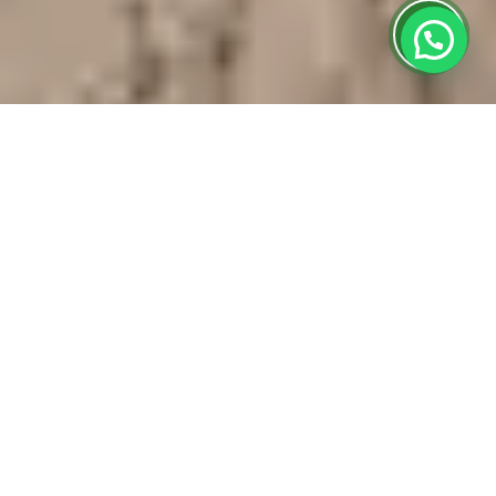
Início
»
Dúvidas Sobre Estores
»
Manutenção de
Segurança Antes de Deixar a Casa no Fim do Verão
Com a chegada do fim do verão, é essencial focar na
Manutenção de Segurança Antes de Deixar a
Casa no Fim do Verão
. Esse cuidado não só protege
seu imóvel, mas também garante conforto e
valorização. Neste artigo, vamos explorar a
importância dessa manutenção e como a Multi