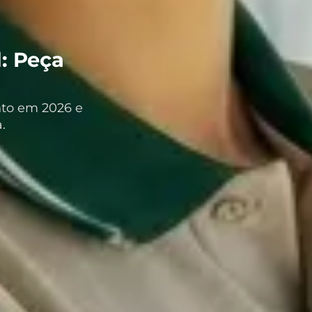
: Peça
nto em 2026 e
.