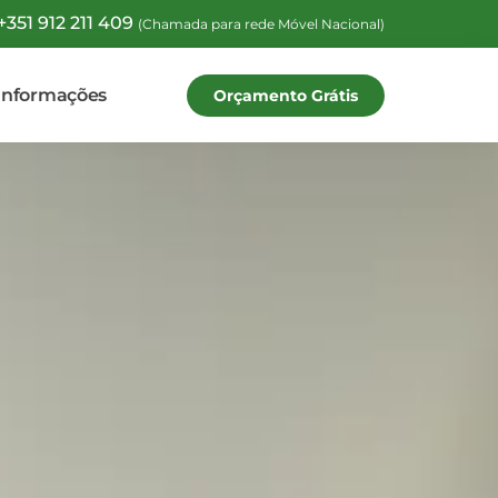
+351 912 211 409
(Chamada para rede Móvel Nacional)
Informações
Orçamento Grátis