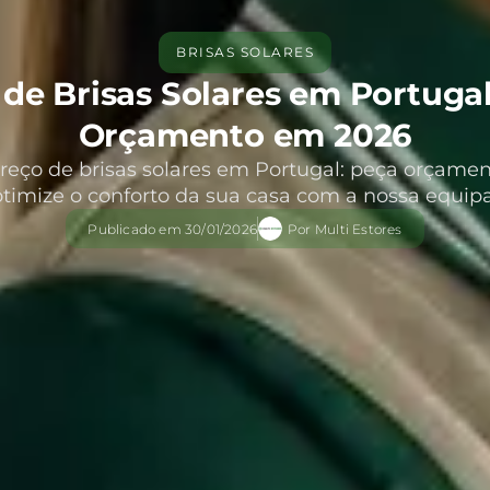
BRISAS SOLARES
 de Brisas Solares em Portugal
Orçamento em 2026
reço de brisas solares em Portugal: peça orçame
otimize o conforto da sua casa com a nossa equipa
Publicado em
30/01/2026
Por
Multi Estores