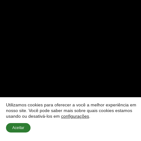
Utilizamos cookies para oferecer a você a melhor experiência em
nosso site. Você pode saber mais sobre quais cookies estamos
usando ou desativá-los em
configurações
.
Aceitar