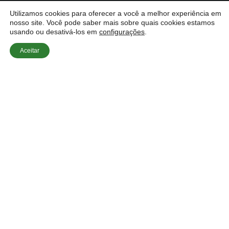
Utilizamos cookies para oferecer a você a melhor experiência em
nosso site. Você pode saber mais sobre quais cookies estamos
usando ou desativá-los em
configurações
.
Aceitar
Início
»
Dúvidas Sobre Estores
»
Preço de
Motorização: Quanto Custa Adicionar Motor em
2026?
Você está pensando em adicionar motorização aos
seus estores? O
Preço de Motorização: Quanto
Custa Adicionar Motor em 2026?
é uma dúvida