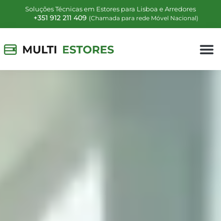
Soluções Técnicas em Estores para Lisboa e Arredores
+351 912 211 409
(Chamada para rede Móvel Nacional)