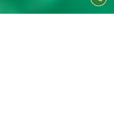
Início
»
Dúvidas Sobre Estores
»
Prevenção de
Avarias em Casas Fechadas no Inverno
O inverno em Lisboa pode ser rigoroso,
especialmente para casas que permanecem
fechadas por longos períodos. A
Prevenção de
Avarias em Casas Fechadas no Inverno
é essencial
para garantir a integridade do imóvel e a segurança
dos seus ocupantes. Este artigo abordará as
principais medidas que podem ser adotadas para
evitar danos durante a estação fria, assegurando