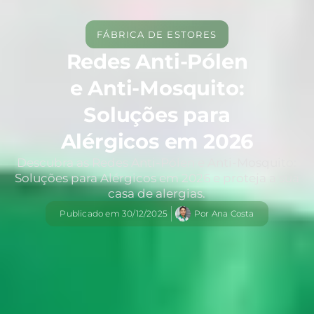
FÁBRICA DE ESTORES
Redes Anti-Pólen
e Anti-Mosquito:
Soluções para
Alérgicos em 2026
Descubra as Redes Anti-Pólen e Anti-Mosquito:
Soluções para Alérgicos em 2026 e proteja a sua
casa de alergias.
Publicado em
30/12/2025
Por
Ana Costa