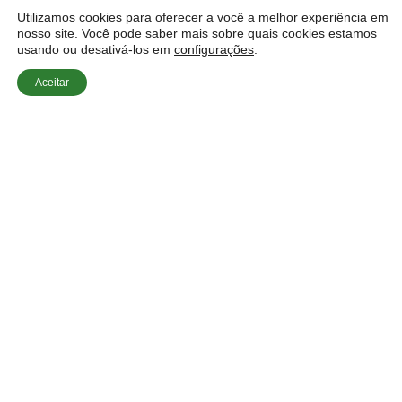
Utilizamos cookies para oferecer a você a melhor experiência em
nosso site. Você pode saber mais sobre quais cookies estamos
usando ou desativá-los em
configurações
.
Aceitar
Início
»
Fábrica de Estores
»
Redes Anti-Pólen e
Anti-Mosquito: Soluções para Alérgicos em 2026
Em 2026, as redes anti-pólen e anti-mosquito
surgem como soluções eficazes para quem busca
conforto e saúde em ambientes residenciais e
comerciais. Descubra como essas estruturas podem