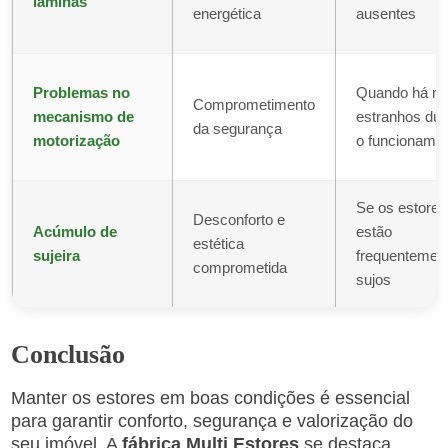
lâminas
energética
ausentes
Problemas no
Quando há ru
Comprometimento
mecanismo de
estranhos dur
da segurança
motorização
o funcioname
Se os estores
Desconforto e
Acúmulo de
estão
estética
sujeira
frequentemen
comprometida
sujos
Conclusão
Manter os estores em boas condições é essencial
para garantir conforto, segurança e valorização do
seu imóvel. A
fábrica Multi Estores
se destaca