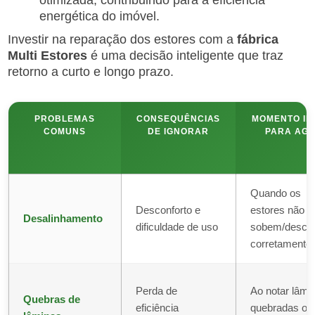
otimizada, contribuindo para a eficiência
energética do imóvel.
Investir na reparação dos estores com a
fábrica
Multi Estores
é uma decisão inteligente que traz
retorno a curto e longo prazo.
PROBLEMAS
CONSEQUÊNCIAS
MOMENTO ID
COMUNS
DE IGNORAR
PARA AGI
Quando os
Desconforto e
estores não
Desalinhamento
dificuldade de uso
sobem/desc
corretamente
Perda de
Ao notar lâmi
Quebras de
eficiência
quebradas ou