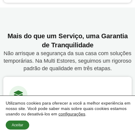
Mais do que um Serviço, uma Garantia
de Tranquilidade
Não arrisque a segurança da sua casa com soluções
temporárias. Na Multi Estores, seguimos um rigoroso
padrão de qualidade em três etapas.
Utilizamos cookies para oferecer a você a melhor experiência em
nosso site. Você pode saber mais sobre quais cookies estamos
Materiais Certificados
usando ou desativá-los em
configurações
.
Não utilizamos peças genéricas de baixa
Aceitar
durabilidade. Trabalhamos exclusivamente com
alumínio de alta densidade e componentes de marcas