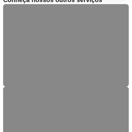
Reparação de Estores
Substituição de fitas, enroladores e lamelas.