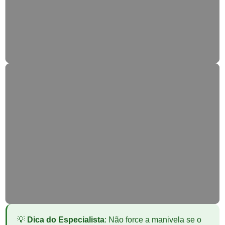
Automatização
Converta estores manuais em elétricos.
Fabricação Nova
Térmicos, PVC ou Segurança.
💡
Dica do Especialista
: Não force a manivela se o