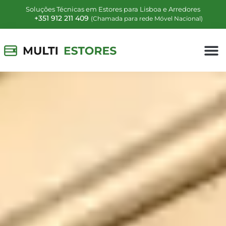
Soluções Técnicas em Estores para Lisboa e Arredores
+351 912 211 409
(Chamada para rede Móvel Nacional)