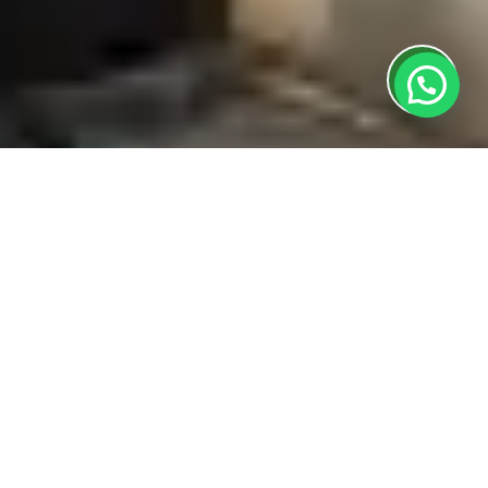
Início
»
Zonas de Atuação
»
Algarve
»
Serviço de
Estores de Barlavento a Sotavento
Na busca por conforto e segurança em imóveis no
Algarve, o serviço especializado em estores se
destaca como uma solução essencial. Este artigo