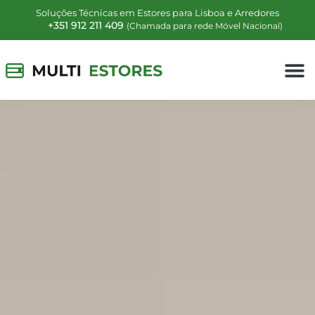
Soluções Técnicas em Estores para Lisboa e Arredores
+351 912 211 409
(Chamada para rede Móvel Nacional)