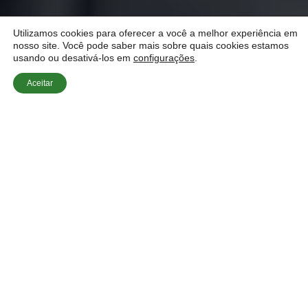
Utilizamos cookies para oferecer a você a melhor experiência em
nosso site. Você pode saber mais sobre quais cookies estamos
usando ou desativá-los em
configurações
.
Aceitar
Início
»
Serviços de Estores
»
Substituição de Fitas
de Estore Partidas: Serviço Rápido e Limpo ao
Domicílio
Quando as fitas dos estores se partem, o conforto e