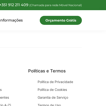
+351 912 211 409
(Chamada para rede Móvel Nacional)
Informações
Orçamento Grátis
Políticas e Termos
Política de Privacidade
s
Política de Cookies
uentes
Garantia de Serviço
io A-Z)
Termos de Uso