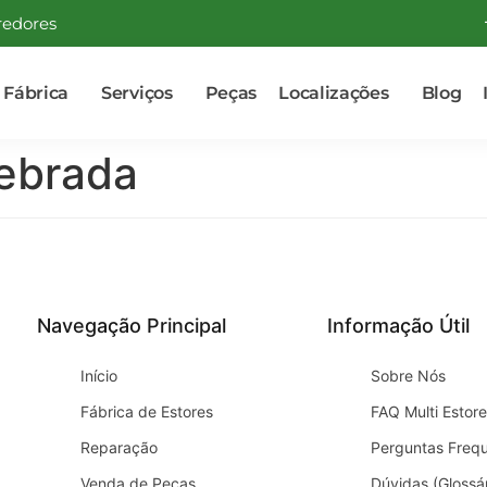
redores
Fábrica
Serviços
Peças
Localizações
Blog
ebrada
Navegação Principal
Informação Útil
Início
Sobre Nós
Fábrica de Estores
FAQ Multi Estore
Reparação
Perguntas Freq
Venda de Peças
Dúvidas (Glossár