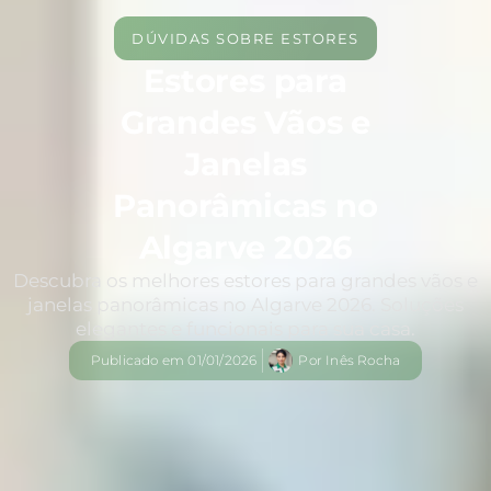
DÚVIDAS SOBRE ESTORES
Estores para
Grandes Vãos e
Janelas
Panorâmicas no
Algarve 2026
Descubra os melhores estores para grandes vãos e
janelas panorâmicas no Algarve 2026. Soluções
elegantes e funcionais para sua casa.
Publicado em
01/01/2026
Por
Inês Rocha