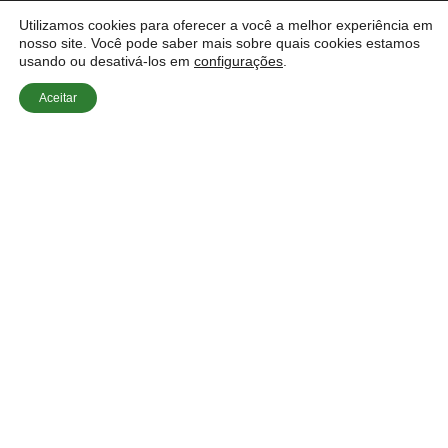
Utilizamos cookies para oferecer a você a melhor experiência em
nosso site. Você pode saber mais sobre quais cookies estamos
usando ou desativá-los em
configurações
.
Aceitar
Início
»
Dúvidas Sobre Estores
»
Estores para
Grandes Vãos e Janelas Panorâmicas no Algarve
2026
Os estores para grandes vãos e janelas panorâmicas
no Algarve 2026 são uma solução essencial para
quem busca conforto e valorização do imóvel. Neste