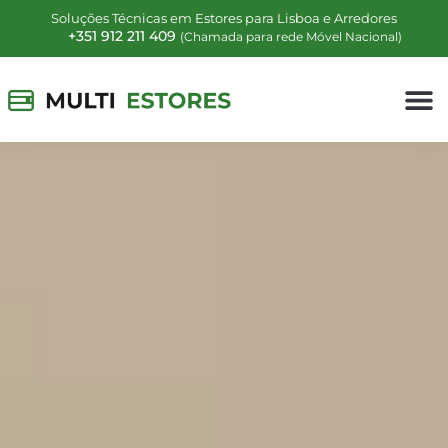
Soluções Técnicas em Estores para Lisboa e Arredores
+351 912 211 409
(Chamada para rede Móvel Nacional)