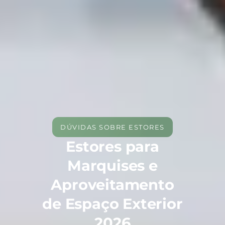
DÚVIDAS SOBRE ESTORES
Estores para
Marquises e
Aproveitamento
de Espaço Exterior
2026