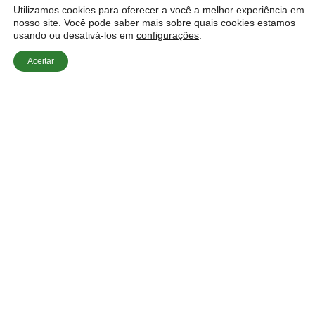
Utilizamos cookies para oferecer a você a melhor experiência em
nosso site. Você pode saber mais sobre quais cookies estamos
usando ou desativá-los em
configurações
.
Orçamento imediato!
Aceitar
Início
»
Dúvidas Sobre Estores
»
Estores para
Marquises e Aproveitamento de Espaço Exterior
2026
Os
Estores para Marquises e Aproveitamento de
Espaço Exterior 2026
são uma solução essencial
para quem deseja maximizar o uso de áreas