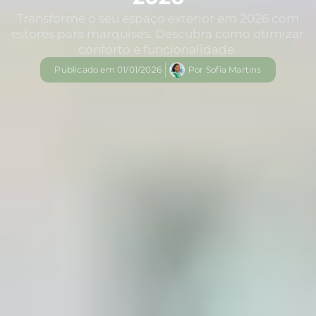
Transforme o seu espaço exterior em 2026 com
estores para marquises. Descubra como otimizar
conforto e funcionalidade.
Publicado em
01/01/2026
Por
Sofia Martins