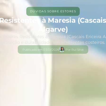
DÚVIDAS SOBRE ESTORES
Resistentes à Maresia (Cascais
Algarve)
 Estores Resistentes à Maresia (Cascais Ericeira A
proteção e durabilidade em ambientes costeiros.
Publicado em
03/01/2026
Por
Rui Silva