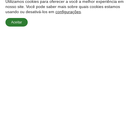
Utilizamos cookies para oferecer a você a melhor experiência em
nosso site. Você pode saber mais sobre quais cookies estamos
usando ou desativá-los em
configurações
.
Aceitar
Início
»
Dúvidas Sobre Estores
»
Estores Elétricos
Aumentam o Valor de Venda do Apartamento?
Os
Estores Elétricos Aumentam o Valor de Venda
do Apartamento?
Essa é uma pergunta relevante
para quem busca valorizar seu imóvel em Lisboa.
Neste artigo, vamos explorar como esses sistemas
de estores não apenas oferecem conforto e