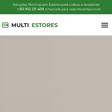
Soluções Técnicas em Estores para Lisboa e Arredores
+351 912 211 409
(Chamada para rede Móvel Nacional)