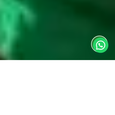
Orçamento imediato!
Início
»
Dúvidas Sobre Estores
»
Gestão Remota de