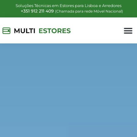
Soluções Técnicas em Estores para Lisboa e Arredores
+351 912 211 409
(Chamada para rede Móvel Nacional)