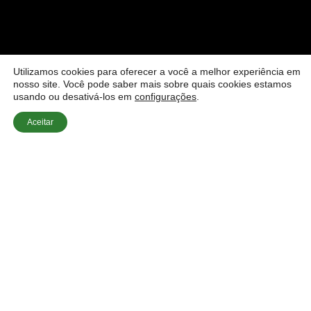
Utilizamos cookies para oferecer a você a melhor experiência em
nosso site. Você pode saber mais sobre quais cookies estamos
usando ou desativá-los em
configurações
.
Aceitar
Início
»
Dúvidas Sobre Estores
»
Estores de Segurança
Anti-Roubo: As Melhores Opções de 2026